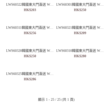
LWS60322韓國東大門直送 W STORY 女裝上衣
LWS60301韓國東大門直送 W STORY 女裝上衣
HK$203
HK$250
LWS60311韓國東大門直送 W STORY 女裝上衣
LWS60321韓國東大門直送 W STORY 女裝上衣
LWS60331韓國東大門直送 W STORY 女裝上衣
HK$256
HK$209
HK$256
LWS60320韓國東大門直送 W STORY 女裝上衣
LWS60310韓國東大門直送 W STORY 女裝上衣
HK$250
HK$280
LWS60325韓國東大門直送 W STORY 女裝外套
HK$286
顯示 1 - 25 / 25 (共 1 頁)